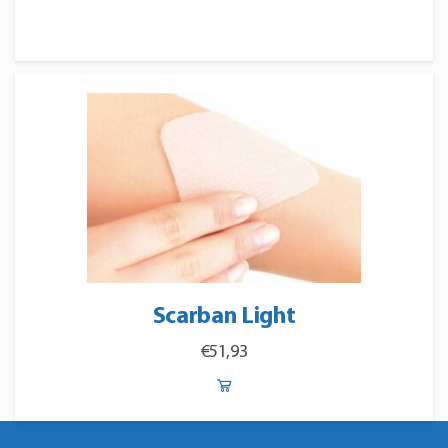
Scarban Light
€
51,93
Dit