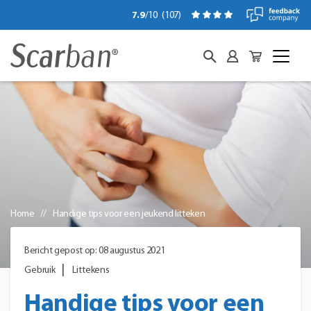
7.9
/10
(
107
)
Home
Handige tips voor een jeukend litteken
Bericht gepost op: 08 augustus 2021
Gebruik
Littekens
Handige tips voor een