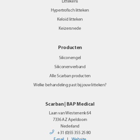
Littekens
Hypertrofisch litteken
Keloïd litteken
Keizersnede
Producten
Siliconengel
Siliconenverband
Alle Scarban producten
Welke behandeling past bij jouw litteken?
Scarban | BAP Medical
Laan van Westenenk 64
7336 AZ
Apeldoorn
Nederland
+31 (0)55 355 25 80
E-mail
|
Website