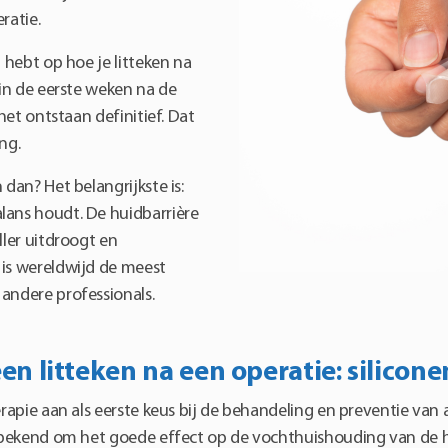
ratie.
d hebt op hoe je litteken na
 in de eerste weken na de
 het ontstaan definitief. Dat
ng.
 dan? Het belangrijkste is:
lans houdt. De huidbarrière
ller uitdroogt en
is wereldwijd de meest
andere professionals.
en litteken na een operatie: silicon
erapie aan als eerste keus bij de behandeling en preventie van 
t bekend om het goede effect op de vochthuishouding van de 