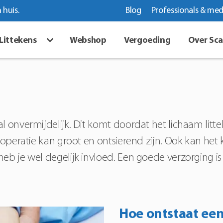
 huis.
Blog
Professionals & med
Littekens
Webshop
Vergoeding
Over Sc
al onvermijdelijk. Dit komt doordat het lichaam l
n operatie kan groot en ontsierend zijn. Ook kan he
heb je wel degelijk invloed. Een goede verzorging i
Hoe ontstaat een