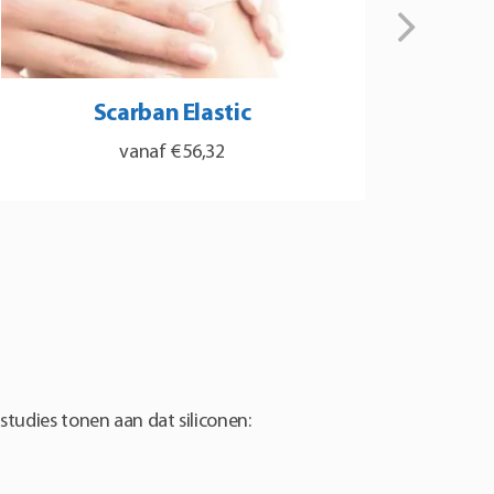
Scarban Elastic
€
56,32
t
oduct
eft
erdere
riaties.
ze
tie
studies tonen aan dat siliconen:
n
kozen
rden