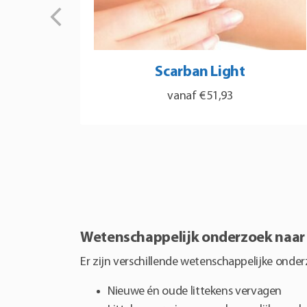
Scarban Light
€
51,93
Dit
product
heeft
meerdere
variaties.
Deze
Wetenschappelijk onderzoek naar 
optie
Er zijn verschillende wetenschappelijke onderz
kan
gekozen
Nieuwe én oude littekens vervagen
worden