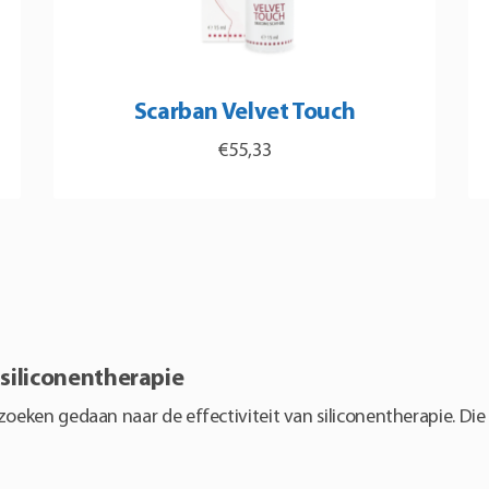
Scarban Velvet Touch
€
55,33
Di
pr
he
me
va
De
siliconentherapie
op
oeken gedaan naar de effectiviteit van siliconentherapie. Die 
ka
ge
wo