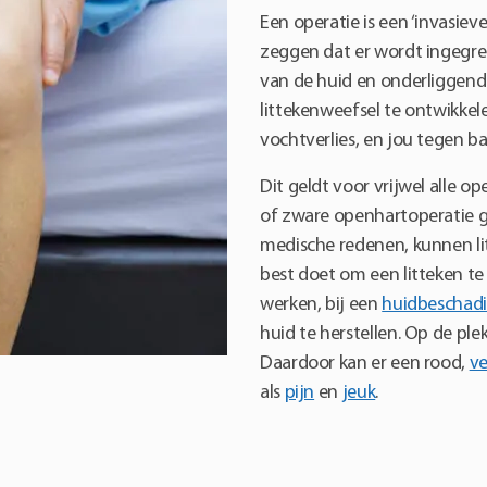
Een operatie is een ‘invasiev
zeggen dat er wordt ingegrep
van de huid en onderliggende
littekenweefsel te ontwikkel
vochtverlies, en jou tegen ba
Dit geldt voor vrijwel alle o
of zware openhartoperatie g
medische redenen, kunnen lit
best doet om een litteken t
werken, bij een
huidbeschad
huid te herstellen. Op de ple
Daardoor kan er een rood,
ve
als
pijn
en
jeuk
.