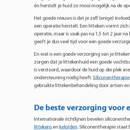
én herstelt je huid zo mooi mogelijk na de ope
Het goede nieuws is dat je zelf (enige) invloe
een operatie herstelt. Een litteken vormt zich
operatie, maar is vaak pas na 1,5 tot 2 jaar na
geeft je dus veel tijd voor een goede verzorgi
En wat is een goede verzorging van je litteken
zorgen dat je littekenhuid een goede vochtba
is verstoord, waardoor de huid op die plek sne
ondersteuning nodig heeft.
Siliconentherapie
gebruikte littekenbehandeling door artsen en 
De beste verzorging voor e
Internationale richtlijnen bevelen siliconenth
littekens
en
keloïden
. Siliconentherapie staa