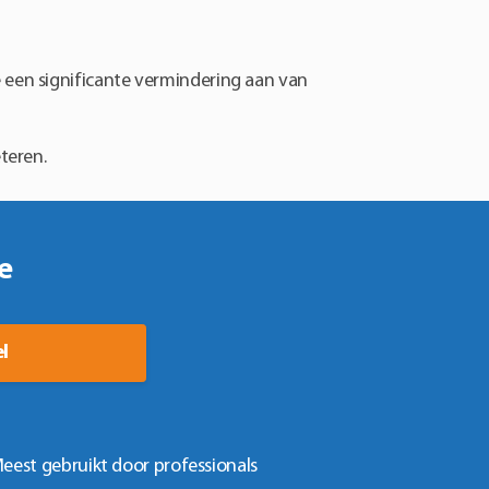
p
oductpagina
een significante vermindering aan van
teren.
e
l
eest gebruikt door professionals