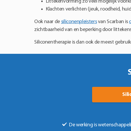
Littekenvorming zo veel mogelijk voor
op
Klachten verlichten (jeuk, roodheid, hu
de
productpagina
Ook naar de
siliconenpleisters
van Scarban is
zichtbaarheid van en beperking door littekens
Siliconentherapie is dan ook de meest gebrui
Sil
De werking is wetenschappel