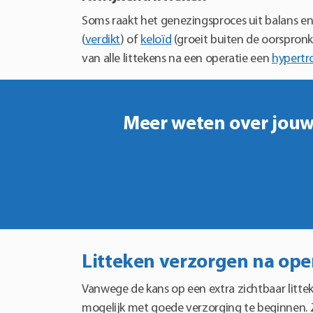
Soms raakt het genezingsproces uit balans en
(
verdikt
) of
keloïd
(groeit buiten de oorspronk
van alle littekens na een operatie een
hypertro
Meer weten over jouw 
Litteken verzorgen na ope
Vanwege de kans op een extra zichtbaar litteke
mogelijk met goede verzorging te beginnen. Zo