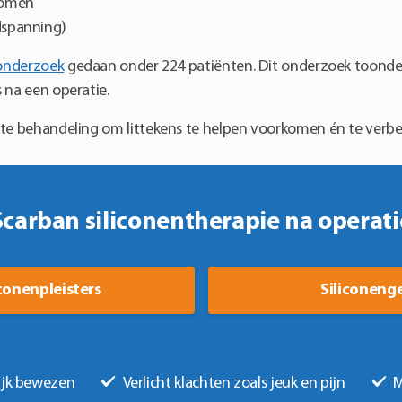
komen
o
idspanning)
de
pr
onderzoek
gedaan onder 224 patiënten. Dit onderzoek toonde 
 na een operatie.
kte behandeling om littekens te helpen voorkomen én te verbe
Scarban siliconentherapie na operati
iconenpleisters
Siliconenge
ijk bewezen
Verlicht klachten zoals jeuk en pijn
M