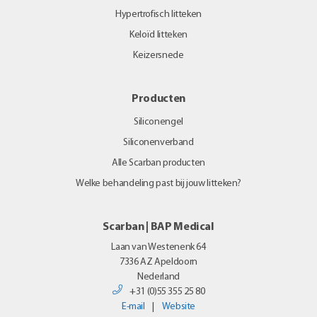
Hypertrofisch litteken
Keloïd litteken
Keizersnede
Producten
Siliconengel
Siliconenverband
Alle Scarban producten
Welke behandeling past bij jouw litteken?
Scarban | BAP Medical
Laan van Westenenk 64
7336 AZ
Apeldoorn
Nederland
+31 (0)55 355 25 80
E-mail
|
Website