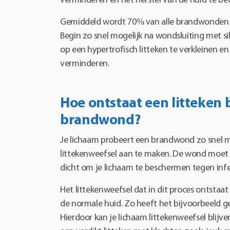
verminderen en het herstel van de huid te be
Gemiddeld wordt 70% van alle brandwonden
Begin zo snel mogelijk na wondsluiting met s
op een hypertrofisch litteken te verkleinen en
verminderen.
Hoe ontstaat een litteken b
brandwond?
Je lichaam probeert een brandwond zo snel mo
littekenweefsel aan te maken. De wond moet 
dicht om je lichaam te beschermen tegen infe
Het littekenweefsel dat in dit proces ontstaat
de normale huid. Zo heeft het bijvoorbeeld g
Hierdoor kan je lichaam littekenweefsel blij