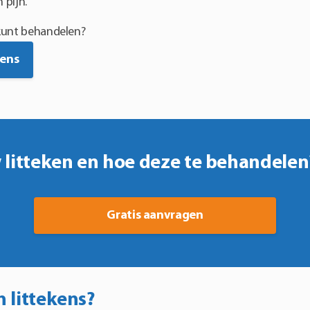
 pijn.
 kunt behandelen?
kens
litteken en hoe deze te behandelen?
Gratis aanvragen
littekens?