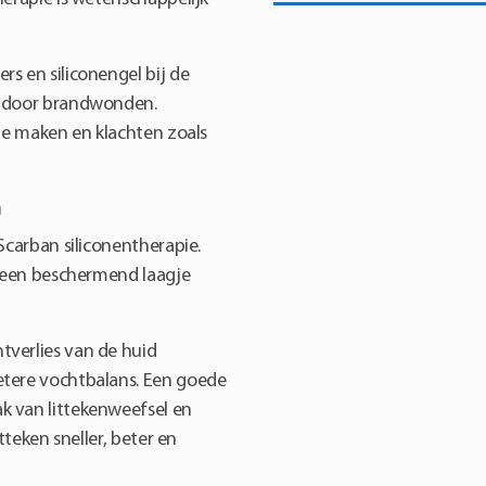
s en siliconengel bij de
s door brandwonden.
 te maken en klachten zoals
n
Scarban siliconentherapie.
r een beschermend laagje
tverlies van de huid
etere vochtbalans. Een goede
k van littekenweefsel en
tteken sneller, beter en