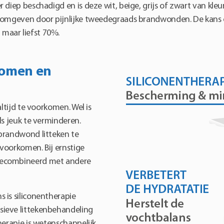
r diep beschadigd en is deze wit, beige, grijs of zwart van k
 omgeven door pijnlijke tweedegraads brandwonden. De kans op
maar liefst 70%.
komen en
ltijd te voorkomen. Wel is
ls jeuk te verminderen.
brandwond litteken te
voorkomen. Bij ernstige
gecombineerd met andere
 is siliconentherapie
sieve littekenbehandeling
herapie is wetenschappelijk