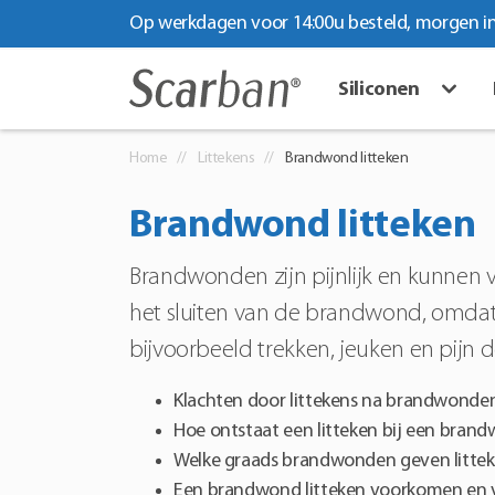
Op werkdagen voor 14:00u besteld, morgen in
Siliconen
Home
Littekens
Brandwond litteken
Brandwond litteken
Brandwonden zijn pijnlijk en kunnen 
het sluiten van de brandwond, omdat
bijvoorbeeld trekken, jeuken en pijn
Klachten door littekens na brandwonde
Hoe ontstaat een litteken bij een bran
Welke graads brandwonden geven littek
Een brandwond litteken voorkomen en