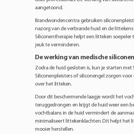
aangetoond.
Brandwondencentra gebruiken siliconenpleister
nazorg van de verbrande huid en de litteken
Siliconentherapie helpt een litteken soepeler
jeuk te verminderen.
De werking van medische silicone
Zodra de huid gesloten is, kun je starten met 
Siliconenpleisters of siliconengel zorgen voo
over het litteken.
Door dit beschermende laagje wordt het voch
teruggedrongen en krijgt de huid weer een b
vochtbalans in de huid vermindert de aanmaa
minimaliseert littekenklachten. Dit helpt het li
mooier herstellen.