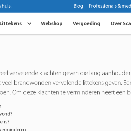
 huis.
Blog
Professionals & med
Littekens
Webshop
Vergoeding
Over Sc
veel vervelende klachten geven die lang aanhouden.
 veel brandwonden vervelende littekens geven. Ee
 doen. Om deze klachten te verminderen heeft een b
n
dwond?
ens?
 verminderen