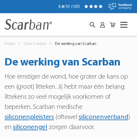
7.9
/10
(
107
)
Home
Over Scarban
De werking van Scarban
De werking van Scarban
Hoe ernstiger de wond, hoe groter de kans op
een (groot) litteken. Jij hebt maar één belang:
littekens zo veel mogelijk voorkomen of
beperken. Scarban medische
siliconenpleisters
(oftewel
siliconenverband
)
en
siliconengel
zorgen daarvoor.