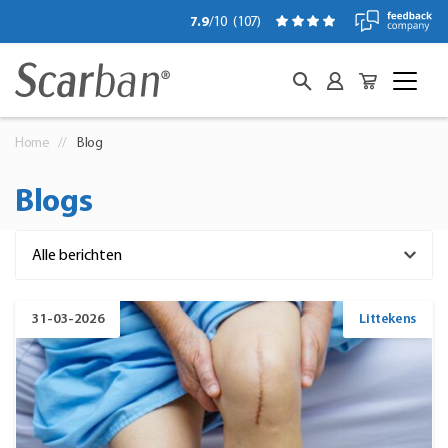
7.9
/10
(
107
)
Home
Blog
Blogs
31-03-2026
Littekens