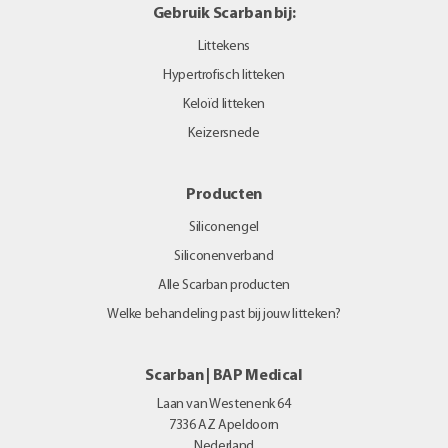
Gebruik Scarban bij:
Littekens
Hypertrofisch litteken
Keloïd litteken
Keizersnede
Producten
Siliconengel
Siliconenverband
Alle Scarban producten
Welke behandeling past bij jouw litteken?
Scarban | BAP Medical
Laan van Westenenk 64
7336 AZ
Apeldoorn
Nederland