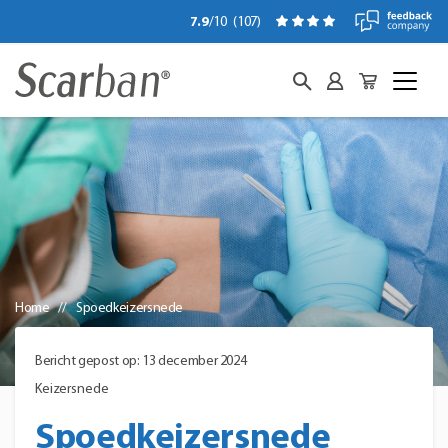
7.9
/10
(
107
)
Home
Spoedkeizersnede
Bericht gepost op: 13 december 2024
Keizersnede
Spoedkeizersnede