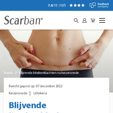
7.9
/10
(
107
)
Home
Blijvende littekenklachten na keizersnede
Bericht gepost op: 07 december 2022
Keizersnede
Littekens
Blijvende