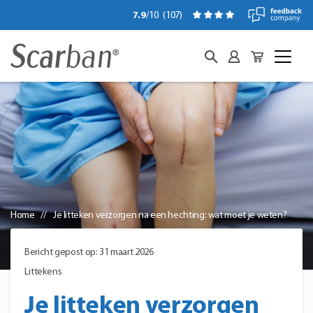
7.9
/10
(
107
)
Home
Je litteken verzorgen na een hechting: wat moet je weten?
Bericht gepost op: 31 maart 2026
Littekens
Je litteken verzorgen