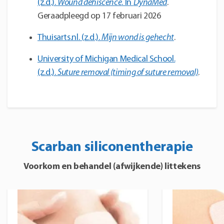
(z.d.).
Wound dehiscence
. In
DynaMed
.
Geraadpleegd op 17 februari 2026
Thuisarts.nl. (z.d.).
Mijn wond is gehecht
.
University of Michigan Medical School.
(z.d.).
Suture removal (timing of suture removal)
.
Scarban siliconentherapie
Voorkom en behandel (afwijkende) littekens