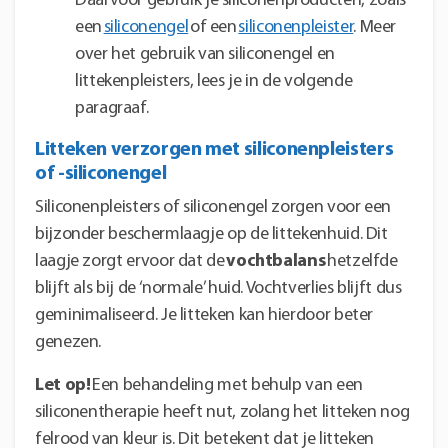
Daarvoor gebruik je siliconenproducten, zoals
een
siliconengel
of een
siliconenpleister
. Meer
over het gebruik van siliconengel en
littekenpleisters, lees je in de volgende
paragraaf.
Litteken verzorgen met siliconenpleisters
of -siliconengel
Siliconenpleisters of siliconengel zorgen voor een
bijzonder beschermlaagje op de littekenhuid. Dit
laagje zorgt ervoor dat de
vochtbalans
hetzelfde
blijft als bij de ‘normale’ huid. Vochtverlies blijft dus
geminimaliseerd. Je litteken kan hierdoor beter
genezen.
Let op!
Een behandeling met behulp van een
siliconentherapie heeft nut, zolang het litteken nog
felrood van kleur is. Dit betekent dat je litteken