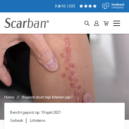
7.9
/10
(
107
)
Home
Waarom doet mijn litteken pijn?
Bericht gepost op: 19 april 2021
Gebruik
Littekens