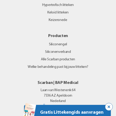
Hypertrofisch litteken
Keloïd litteken
Keizersnede
Producten
Siliconengel
Siliconenverband
Alle Scarban producten
Welke behandeling past bij jouw litteken?
Scarban | BAP Medical
Laan van Westenenk 64
7336 AZ
Apeldoorn
Nederland
+31 (0)55 355 25 80
Gratis Littekengids aanvragen
E-mail
|
Website