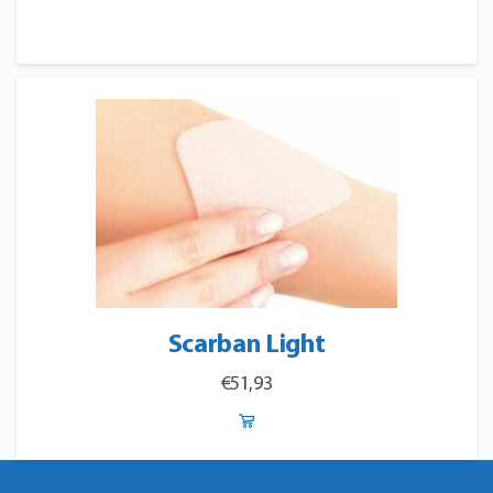
Scarban Light
€
51,93
Dit