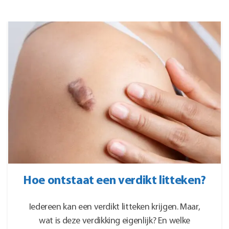
worden
worden
op
op
de
de
productpagina
productpagina
Hoe ontstaat een verdikt litteken?
Iedereen kan een verdikt litteken krijgen. Maar,
wat is deze verdikking eigenlijk? En welke