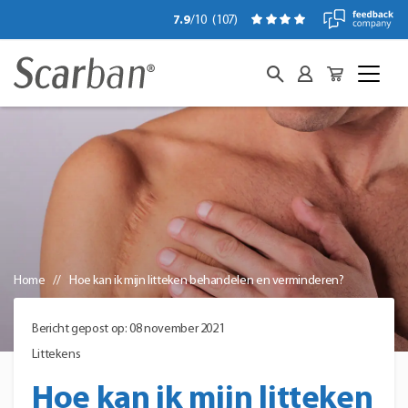
7.9
/10
(
107
)
Home
Hoe kan ik mijn litteken behandelen en verminderen?
Bericht gepost op: 08 november 2021
Littekens
Hoe kan ik mijn litteken