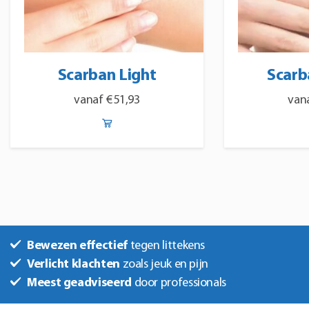
Scarban Light
Scarb
€
51,93
Dit
Dit
product
product
heeft
heeft
meerdere
meerdere
variaties.
variaties.
Bewezen effectief
tegen littekens
Deze
Deze
Verlicht klachten
zoals jeuk en pijn
optie
optie
Meest geadviseerd
door professionals
kan
kan
gekozen
gekozen